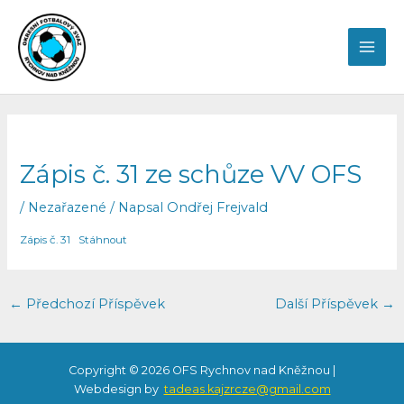
Přeskočit
MAI
na
obsah
ME
Post
navigation
Zápis č. 31 ze schůze VV OFS
/
Nezařazené
/ Napsal
Ondřej Frejvald
Zápis č. 31
Stáhnout
←
Předchozí Příspěvek
Další Příspěvek
→
Copyright © 2026 OFS Rychnov nad Kněžnou |
Webdesign by
tadeas.kajzrcze@gmail.com